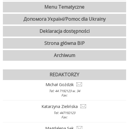
Menu Tematyczne
Допомога Україні/Pomoc dla Ukrainy
Deklaracja dostępności
Strona główna BIP
Archiwum
REDAKTORZY
Michał Goździk
Tel: 44 7192123 w. 34
Fax:
Katarzyna Zielińska
Tel: 447192123
Fax:
Magdalena Sęk