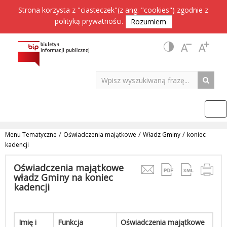
Strona korzysta z "ciasteczek"(z ang. "cookies") zgodnie z
polityką prywatności
.
Rozumiem
/
/
/
Menu Tematyczne
Oświadczenia majątkowe
Władz Gminy
koniec
kadencji
Oświadczenia majątkowe
władz Gminy na koniec
kadencji
Imię i
Funkcja
Oświadczenia majątkowe