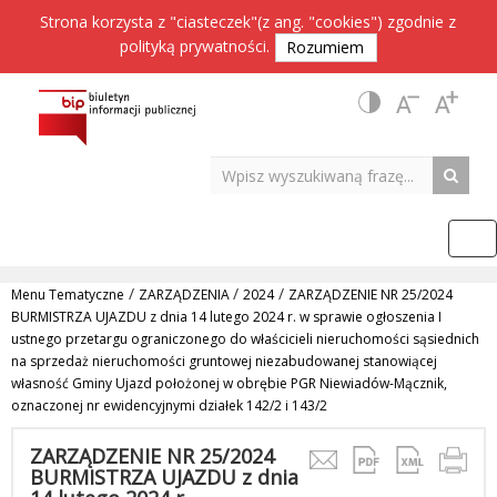
Strona korzysta z "ciasteczek"(z ang. "cookies") zgodnie z
polityką prywatności
.
Rozumiem
/
/
/
Menu Tematyczne
ZARZĄDZENIA
2024
ZARZĄDZENIE NR 25/2024
BURMISTRZA UJAZDU z dnia 14 lutego 2024 r. w sprawie ogłoszenia I
ustnego przetargu ograniczonego do właścicieli nieruchomości sąsiednich
na sprzedaż nieruchomości gruntowej niezabudowanej stanowiącej
własność Gminy Ujazd położonej w obrębie PGR Niewiadów-Mącznik,
oznaczonej nr ewidencyjnymi działek 142/2 i 143/2
ZARZĄDZENIE NR 25/2024
BURMISTRZA UJAZDU z dnia