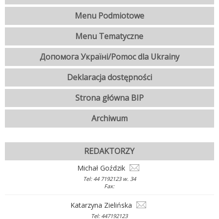
Menu Podmiotowe
Menu Tematyczne
Допомога Україні/Pomoc dla Ukrainy
Deklaracja dostępności
Strona główna BIP
Archiwum
REDAKTORZY
Michał Goździk
Tel: 44 7192123 w. 34
Fax:
Katarzyna Zielińska
Tel: 447192123