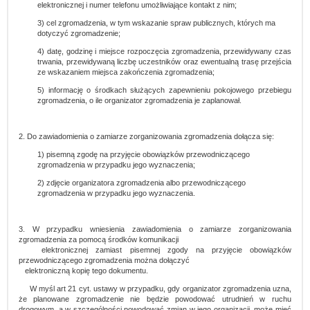
elektronicznej i numer telefonu umożliwiające kontakt z nim;
3) cel zgromadzenia, w tym wskazanie spraw publicznych, których ma
dotyczyć zgromadzenie;
4) datę, godzinę i miejsce rozpoczęcia zgromadzenia, przewidywany czas
trwania, przewidywaną liczbę uczestników oraz ewentualną trasę przejścia
ze wskazaniem miejsca zakończenia zgromadzenia;
5) informację o środkach służących zapewnieniu pokojowego przebiegu
zgromadzenia, o ile organizator zgromadzenia je zaplanował.
2. Do zawiadomienia o zamiarze zorganizowania zgromadzenia dołącza się:
1) pisemną zgodę na przyjęcie obowiązków przewodniczącego
zgromadzenia w przypadku jego wyznaczenia;
2) zdjęcie organizatora zgromadzenia albo przewodniczącego
zgromadzenia w przypadku jego wyznaczenia.
3. W przypadku wniesienia zawiadomienia o zamiarze zorganizowania
zgromadzenia za pomocą środków komunikacji
elektronicznej zamiast pisemnej zgody na przyjęcie obowiązków
przewodniczącego zgromadzenia można dołączyć
elektroniczną kopię tego dokumentu.
W myśl art 21 cyt. ustawy w przypadku, gdy organizator zgromadzenia uzna,
że planowane zgromadzenie nie będzie powodować utrudnień w ruchu
drogowym, a w szczególności powodować zmian w jego organizacji, może mieć