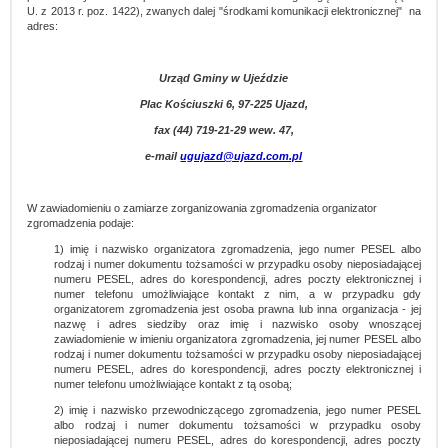
U. z 2013 r. poz. 1422), zwanych dalej "środkami komunikacji elektronicznej" na
adres:
Urząd Gminy w Ujeździe
Plac Kościuszki 6, 97-225 Ujazd,
fax (44) 719-21-29 wew. 47,
e-mail
ugujazd@ujazd.com.pl
W zawiadomieniu o zamiarze zorganizowania zgromadzenia organizator
zgromadzenia podaje:
1) imię i nazwisko organizatora zgromadzenia, jego numer PESEL albo
rodzaj i numer dokumentu tożsamości w przypadku osoby nieposiadającej
numeru PESEL, adres do korespondencji, adres poczty elektronicznej i
numer telefonu umożliwiające kontakt z nim, a w przypadku gdy
organizatorem zgromadzenia jest osoba prawna lub inna organizacja - jej
nazwę i adres siedziby oraz imię i nazwisko osoby wnoszącej
zawiadomienie w imieniu organizatora zgromadzenia, jej numer PESEL albo
rodzaj i numer dokumentu tożsamości w przypadku osoby nieposiadającej
numeru PESEL, adres do korespondencji, adres poczty elektronicznej i
numer telefonu umożliwiające kontakt z tą osobą;
2) imię i nazwisko przewodniczącego zgromadzenia, jego numer PESEL
albo rodzaj i numer dokumentu tożsamości w przypadku osoby
nieposiadającej numeru PESEL, adres do korespondencji, adres poczty