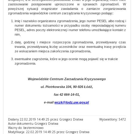
zastosowanie postępowanie uproszczone w sprawach zgromadzeń. W
powyższej sytuacji oragnizator zawiadamia o zamiarze zorganizowania
zgromadzenia wojewódzkie centrum zarządzania kryzysowego podając:
imię i nazwisko organizatora zgromadzenia, jego numer PESEL albo rodzaj i
numer dokumentu tożsamości w przypadku osoby nieposiadającej numeru
PESEL, adres poczty elektronicznej i numer telefonu umożliwiające kontakt z
nim,
datę, godzinę i miejsce rozpoczęcia zgromadzenia, przewidywany czas
trwania, przewidywaną liczbę uczestników oraz ewentualną trasę przejścia
ze wskazaniem miejsca zakończenia zgromadzenia,
ewentualne zagrożenia, które w jego ocenie mogą pojawić się w trakcie
zgromadzenia.
Wojewódzkie Centrum Zarzadzania Kryzysowego
ul. Piotrkowska 104, 90-926 Łódź,
fax 42 664-14-01,
e-mail
wczk@lodz.uw.gov.pl
Dodany 22.02.2019 14:49:25 przez Grzegorz Dratwa
Wyświetlony: 5472
Autor dokumentu Grzegorz Dratwa
Ważny do: bezterminowo
Modyfikacja: 22.02.2019 14:49:25 przez Grzegorz Dratwa