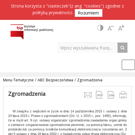
Strona korzysta z "ciasteczek"(z ang. "cookies") zgodnie z
polityką prywatności
.
Rozumiem
/
/
Menu Tematyczne
ABC Bezpieczeństwa
Zgromadzenia
Zgromadzenia
W związku z wejściem w życie w dniu 14 października 2015 r. ustawy z dnia
24 lipca 2015 r. Prawo o zgromadzeniach (Dz. U. z 2015 r., poz. 1485), informuję,
że w myśl art. 9 cyt. ustawy organizator zgromadzenia zawiadamia organ gminy
o zamiarze zorganizowania zgromadzenia pisemnie, za pomocą faksu, ustnie do
protokołu lub za pomocą środków komunikacji elektronicznej w rozumieniu art. 2
pkt 5 ustawy z dnia 18 lipca 2002 r. o świadczeniu usług drogą elektroniczną (Dz.