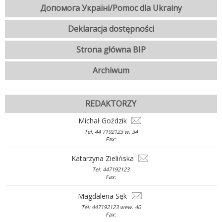
Допомога Україні/Pomoc dla Ukrainy
Deklaracja dostępności
Strona główna BIP
Archiwum
REDAKTORZY
Michał Goździk
Tel: 44 7192123 w. 34
Fax:
Katarzyna Zielińska
Tel: 447192123
Fax:
Magdalena Sęk
Tel: 447192123 wew. 40
Fax: