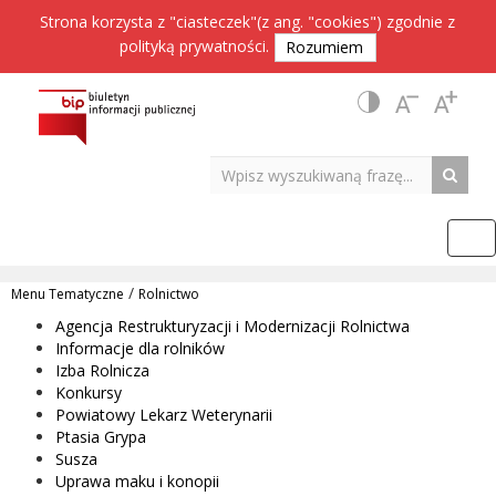
Strona korzysta z "ciasteczek"(z ang. "cookies") zgodnie z
polityką prywatności
.
Rozumiem
/
Menu Tematyczne
Rolnictwo
Agencja Restrukturyzacji i Modernizacji Rolnictwa
Informacje dla rolników
Izba Rolnicza
Konkursy
Powiatowy Lekarz Weterynarii
Ptasia Grypa
Susza
Uprawa maku i konopii