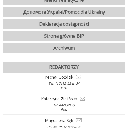
Menu Tematyczne
Допомога Україні/Pomoc dla Ukrainy
Deklaracja dostępności
Strona główna BIP
Archiwum
REDAKTORZY
Michał Goździk
Tel: 44 7192123 w. 34
Fax:
Katarzyna Zielińska
Tel: 447192123
Fax:
Magdalena Sęk
Tel: 447192123 wew. 40