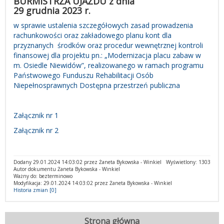
BURMISTRZA UJAZDU z dnia
29 grudnia 2023 r.
w sprawie ustalenia szczegółowych zasad prowadzenia
rachunkowości oraz zakładowego planu kont dla
przyznanych środków oraz procedur wewnętrznej kontroli
finansowej dla projektu pn.: „Modernizacja placu zabaw w
m. Osiedle Niewidów”, realizowanego w ramach programu
Państwowego Funduszu Rehabilitacji Osób
Niepełnosprawnych Dostępna przestrzeń publiczna
Załącznik nr 1
Załącznik nr 2
Dodany 29.01.2024 14:03:02 przez Żaneta Bykowska - Winkiel
Wyświetlony: 1303
Autor dokumentu Żaneta Bykowska - Winkiel
Ważny do: bezterminowo
Modyfikacja: 29.01.2024 14:03:02 przez Żaneta Bykowska - Winkiel
Historia zmian [0]
Strona główna