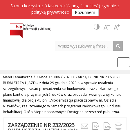
Strona korzysta z "ciasteczek"(z ang. "cookies") zgodnie z
polityką prywatności
.
Rozumiem
/
/
/
Menu Tematyczne
ZARZĄDZENIA
2023
ZARZĄDZENIE NR 232/2023
BURMISTRZA UJAZDU z dnia 29 grudnia 2023 r. w sprawie ustalenia
szczegółowych zasad prowadzenia rachunkowości oraz zakładowego
planu kont dla przyznanych środków oraz procedur wewnętrznej kontroli
finansowej dla projektu pn.: „Modernizacja placu zabaw w m. Osiedle
Niewidów”, realizowanego w ramach programu Państwowego Funduszu
Rehabilitacji Osób Niepełnosprawnych Dostępna przestrzeń publiczna.
ZARZĄDZENIE NR 232/2023