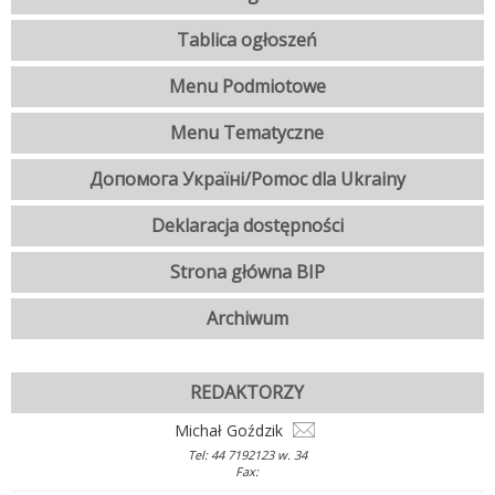
Tablica ogłoszeń
Menu Podmiotowe
Menu Tematyczne
Допомога Україні/Pomoc dla Ukrainy
Deklaracja dostępności
Strona główna BIP
Archiwum
REDAKTORZY
Michał Goździk
Tel: 44 7192123 w. 34
Fax: