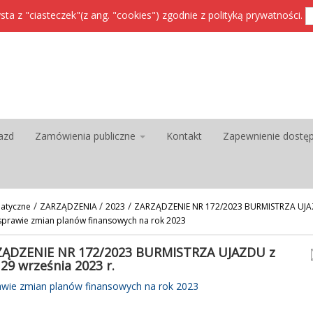
sta z "ciasteczek"(z ang. "cookies") zgodnie z
polityką prywatności
.
azd
Zamówienia publiczne
Kontakt
Zapewnienie dostę
/
/
/
atyczne
ZARZĄDZENIA
2023
ZARZĄDZENIE NR 172/2023 BURMISTRZA UJAZ
 sprawie zmian planów finansowych na rok 2023
ĄDZENIE NR 172/2023 BURMISTRZA UJAZDU z
 29 września 2023 r.
awie zmian planów finansowych na rok 2023