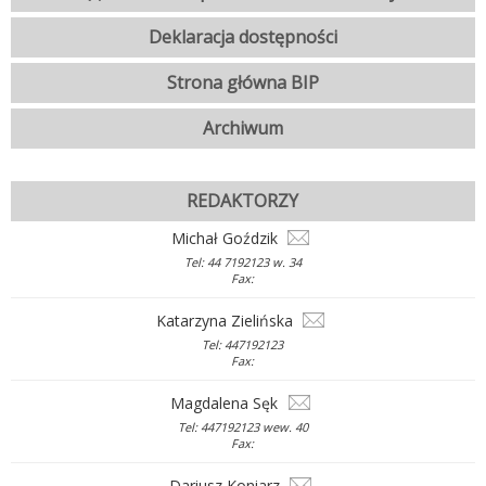
Deklaracja dostępności
Strona główna BIP
Archiwum
REDAKTORZY
Michał Goździk
Tel: 44 7192123 w. 34
Fax:
Katarzyna Zielińska
Tel: 447192123
Fax:
Magdalena Sęk
Tel: 447192123 wew. 40
Fax:
Dariusz Koniarz