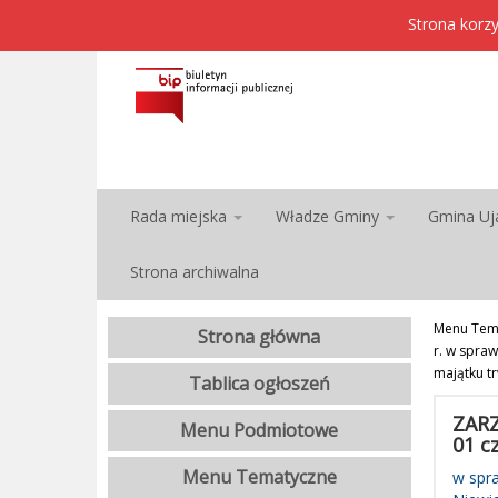
Strona korzy
Rada miejska
Władze Gminy
Gmina Uj
Strona archiwalna
Menu Tem
Strona główna
r. w spra
majątku t
Tablica ogłoszeń
ZARZ
Menu Podmiotowe
01 c
Menu Tematyczne
w spr