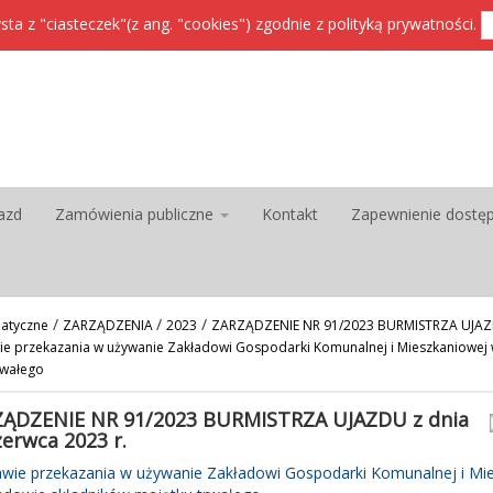
sta z "ciasteczek"(z ang. "cookies") zgodnie z
polityką prywatności
.
azd
Zamówienia publiczne
Kontakt
Zapewnienie dostę
/
/
/
atyczne
ZARZĄDZENIA
2023
ZARZĄDZENIE NR 91/2023 BURMISTRZA UJAZD
wie przekazania w używanie Zakładowi Gospodarki Komunalnej i Mieszkaniowej
rwałego
ĄDZENIE NR 91/2023 BURMISTRZA UJAZDU z dnia
zerwca 2023 r.
awie przekazania w używanie Zakładowi Gospodarki Komunalnej i Mi