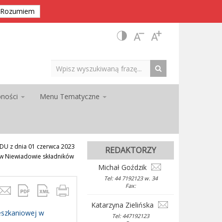
Rozumiem
pności
Menu Tematyczne
U z dnia 01 czerwca 2023
REDAKTORZY
 w Niewiadowie składników
Michał Goździk
Tel: 44 7192123 w. 34
Fax:
Katarzyna Zielińska
eszkaniowej w
Tel: 447192123