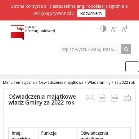
Strona korzysta z "ciasteczek"(z ang. "cookies") zgodnie z
polityką prywatności
.
Rozumiem
/
/
/
Menu Tematyczne
Oświadczenia majątkowe
Władz Gminy
za 2022 rok
Oświadczenia majątkowe
władz Gminy za 2022 rok
Imię i
Funkcja
Oświadczenia
nazwisko
majątkowe