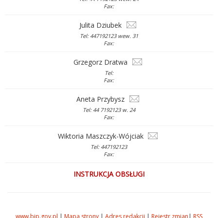
Fax:
Julita Dziubek
Tel: 447192123 wew. 31
Fax:
Grzegorz Dratwa
Tel:
Fax:
Aneta Przybysz
Tel: 44 7192123 w. 24
Fax:
Wiktoria Maszczyk-Wójciak
Tel: 447192123
Fax:
INSTRUKCJA OBSŁUGI
www.bip.gov.pl
|
Mapa strony
|
Adres redakcji
|
Rejestr zmian
|
RSS