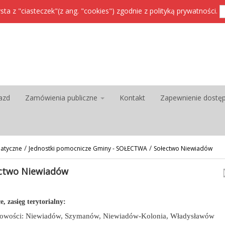
sta z "ciasteczek"(z ang. "cookies") zgodnie z
polityką prywatności
.
azd
Zamówienia publiczne
Kontakt
Zapewnienie dostę
/
/
atyczne
Jednostki pomocnicze Gminy - SOŁECTWA
Sołectwo Niewiadów
ctwo Niewiadów
e, zasięg terytorialny:
cowości: Niewiadów, Szymanów, Niewiadów-Kolonia, Władysławów