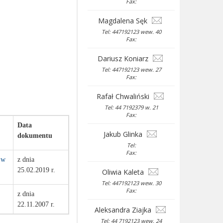
Fax:
Magdalena Sęk
Tel: 447192123 wew. 40
Fax:
Dariusz Koniarz
Tel: 447192123 wew. 27
Fax:
Rafał Chwaliński
Tel: 44 7192379 w. 21
Fax:
Data
Jakub Glinka
dokumentu
Tel:
Fax:
 w
z dnia
25.02.2019 r.
Oliwia Kaleta
Tel: 447192123 wew. 30
Fax:
z dnia
22.11.2007 r.
Aleksandra Ziajka
Tel: 44 7192123 wew. 24