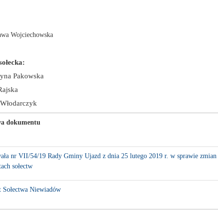
awa Wojciechowska
sołecka:
zyna Pakowska
Rajska
 Włodarczyk
a dokumentu
ła nr VII/54/19 Rady Gminy Ujazd z dnia 25 lutego 2019 r. w sprawie zmian
tach sołectw
t Sołectwa Niewiadów