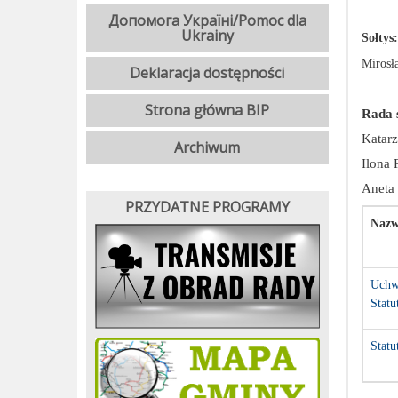
Допомога Україні/Pomoc dla
Ukrainy
Sołtys:
Mirosł
Deklaracja dostępności
Strona główna BIP
Rada 
Katar
Archiwum
Ilona 
Aneta
PRZYDATNE PROGRAMY
Nazw
Uchwa
Statu
Statu