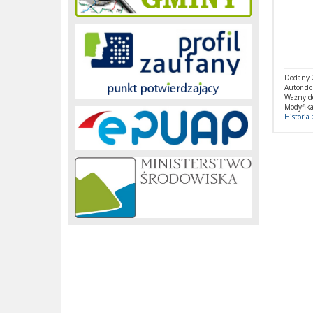
Dodany 
Autor do
Ważny d
Modyfika
Historia