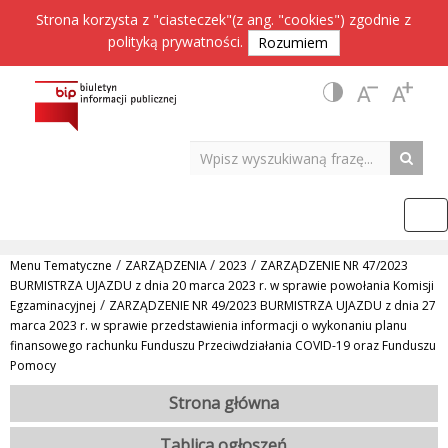
Strona korzysta z "ciasteczek"(z ang. "cookies") zgodnie z
polityką prywatności
.
Rozumiem
/
/
/
Menu Tematyczne
ZARZĄDZENIA
2023
ZARZĄDZENIE NR 47/2023
BURMISTRZA UJAZDU z dnia 20 marca 2023 r. w sprawie powołania Komisji
/
Egzaminacyjnej
ZARZĄDZENIE NR 49/2023 BURMISTRZA UJAZDU z dnia 27
marca 2023 r. w sprawie przedstawienia informacji o wykonaniu planu
finansowego rachunku Funduszu Przeciwdziałania COVID-19 oraz Funduszu
Pomocy
Strona główna
Tablica ogłoszeń