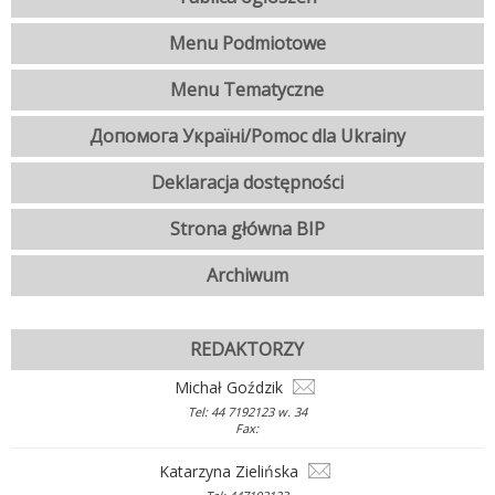
Menu Podmiotowe
Menu Tematyczne
Допомога Україні/Pomoc dla Ukrainy
Deklaracja dostępności
Strona główna BIP
Archiwum
REDAKTORZY
Michał Goździk
Tel: 44 7192123 w. 34
Fax:
Katarzyna Zielińska