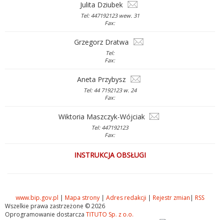
Julita Dziubek
Tel: 447192123 wew. 31
Fax:
Grzegorz Dratwa
Tel:
Fax:
Aneta Przybysz
Tel: 44 7192123 w. 24
Fax:
Wiktoria Maszczyk-Wójciak
Tel: 447192123
Fax:
INSTRUKCJA OBSŁUGI
www.bip.gov.pl
|
Mapa strony
|
Adres redakcji
|
Rejestr zmian
|
RSS
Wszelkie prawa zastrzeżone © 2026
Oprogramowanie dostarcza
TITUTO Sp. z o.o.