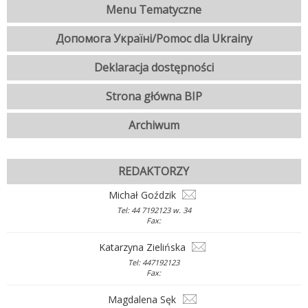
Menu Tematyczne
Допомога Україні/Pomoc dla Ukrainy
Deklaracja dostępności
Strona główna BIP
Archiwum
REDAKTORZY
Michał Goździk
Tel: 44 7192123 w. 34
Fax:
Katarzyna Zielińska
Tel: 447192123
Fax:
Magdalena Sęk