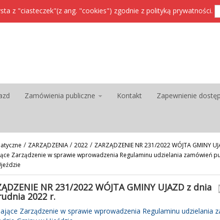
sta z "ciasteczek"(z ang. "cookies") zgodnie z
polityką prywatności
.
azd
Zamówienia publiczne
Kontakt
Zapewnienie dostę
/
/
/
atyczne
ZARZĄDZENIA
2022
ZARZĄDZENIE NR 231/2022 WÓJTA GMINY UJAZ
ające Zarządzenie w sprawie wprowadzenia Regulaminu udzielania zamówień pu
jeździe
ĄDZENIE NR 231/2022 WÓJTA GMINY UJAZD z dnia
rudnia 2022 r.
iające Zarządzenie w sprawie wprowadzenia Regulaminu udzielania 