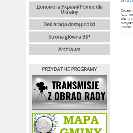
w Urz
Допомога Україні/Pomoc dla
Dodany 2
Ukrainy
Autor d
Ważny d
Modyfika
Deklaracja dostępności
Historia
Strona główna BIP
Archiwum
PRZYDATNE PROGRAMY