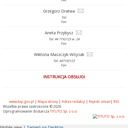
Grzegorz Dratwa
Tel:
Fax:
Aneta Przybysz
Tel: 44 7192123 w. 24
Fax:
Wiktoria Maszczyk-Wójciak
Tel: 447192123
Fax:
INSTRUKCJA OBSŁUGI
www.bip.gov.pl
|
Mapa strony
|
Adres redakcji
|
Rejestr zmian
|
RSS
Wszelkie prawa zastrzeżone © 2026
Oprogramowanie dostarcza
TITUTO Sp. z o.o.
Mobile view |
Zamień na Desktop