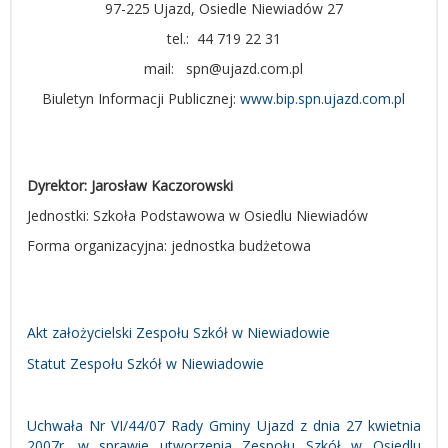
97-225 Ujazd, Osiedle Niewiadów 27
tel.:
44 719 22 31
mail:
spn@ujazd.com.pl
Biuletyn Informacji Publicznej:
www.bip.spn.ujazd.com.pl
Dyrektor:
Jarosław Kaczorowski
Jednostki:
Szkoła Podstawowa w Osiedlu Niewiadów
Forma organizacyjna: jednostka budżetowa
Akt założycielski Zespołu Szkół w Niewiadowie
Statut Zespołu Szkół w Niewiadowie
Uchwała Nr VI/44/07 Rady Gminy Ujazd z dnia 27 kwietnia
2007r. w sprawie utworzenia Zespołu Szkół w Osiedlu