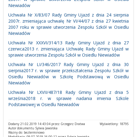
Niewiadów
Uchwała Nr X/83/07 Rady Gminy Ujazd z dnia 24 sierpnia
2007r. zmieniająca uchwałę Nr VI/44/07 z dnia 27 kwietnia
2007 roku w sprawie utworzenia Zespołu Szkół w Osiedlu
Niewiadów
Uchwała Nr XXXVI/314/13 Rady Gminy Ujazd z dnia 27
czerwca2013 r. zmieniająca Uchwałę Rady Gminy Ujazd w
sprawie utworzenia Zespołu Szkół w Osiedlu Niewiadów
Uchwała Nr LI/346/2017 Rady Gminy Ujazd z dnia 30
sierpnia2017 r. w sprawie przekształcenia Zespołu Szkół w
Osiedlu Niewiadów w Szkołę Podstawową w Osiedlu
Niewiadów
Uchwała Nr LXVII/487/18 Rady Gminy Ujazd z dnia 5
września2018 r. w sprawie nadania imienia Szkole
Podstawowej w Osiedlu Niewiadów
Dodany 21.02.2019 14:43:04 przez Grzegorz Dratwa
Wyświetlony: 18795
Autor dokumentu Sylwia Jaworska
Ważny do: bezterminowo
Modyfikacja: 09.07.2019 16:00:12 przez Sylwia Jaworska