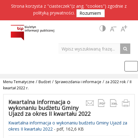
Strona korzysta z "ciasteczek"(z ang. "cookies") zgodnie z
polityką prywatności
.
Rozumiem
/
/
/
/
Menu Tematyczne
Budżet
Sprawozdania i informacje
za 2022 rok
II
kwartał 2022 r.
Kwartalna informacja o
wykonaniu budżetu Gminy
Ujazd za okres II kwartału 2022
Kwartalna informacja o wykonaniu budżetu Gminy Ujazd za
okres II kwartału 2022
- pdf, 162,6 KB