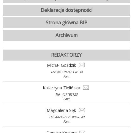
Deklaracja dostępności
Strona główna BIP
Archiwum
REDAKTORZY
Michał Goździk
Tel: 44 7192123 w. 34
Fax:
Katarzyna Zielińska
Tel: 447192123
Fax:
Magdalena Sęk
Tel: 447192123 wew. 40
Fax:
Dariusz Koniarz