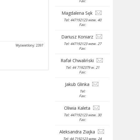
Fax:
Magdalena Sęk
Tel: 447192123 wew. 40
Fax:
Dariusz Koniarz
Tel: 447192123 wew. 27
Wyświetlony: 2397
Fax:
Rafał Chwaliński
Tel: 44 7192379 w. 21
Fax:
Jakub Glinka
Tel:
Fax:
Oliwia Kaleta
Tel: 447192123 wew. 30
Fax:
Aleksandra Ziajka
Tel: 44 7192123 wew. 24