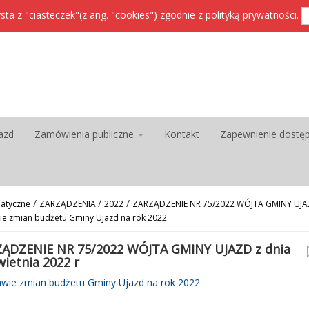
sta z "ciasteczek"(z ang. "cookies") zgodnie z
polityką prywatności
.
azd
Zamówienia publiczne
Kontakt
Zapewnienie dostę
/
/
/
atyczne
ZARZĄDZENIA
2022
ZARZĄDZENIE NR 75/2022 WÓJTA GMINY UJAZD
wie zmian budżetu Gminy Ujazd na rok 2022
ĄDZENIE NR 75/2022 WÓJTA GMINY UJAZD z dnia
wietnia 2022 r
awie zmian budżetu Gminy Ujazd na rok 2022