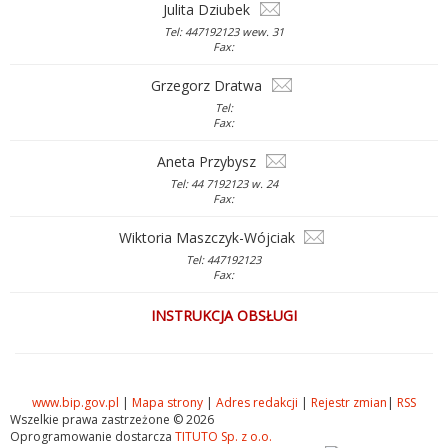
Julita Dziubek
Tel: 447192123 wew. 31
Fax:
Grzegorz Dratwa
Tel:
Fax:
Aneta Przybysz
Tel: 44 7192123 w. 24
Fax:
Wiktoria Maszczyk-Wójciak
Tel: 447192123
Fax:
INSTRUKCJA OBSŁUGI
www.bip.gov.pl
|
Mapa strony
|
Adres redakcji
|
Rejestr zmian
|
RSS
Wszelkie prawa zastrzeżone © 2026
Oprogramowanie dostarcza
TITUTO Sp. z o.o.