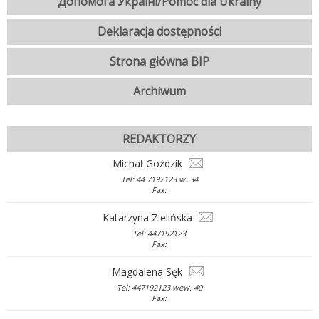
Допомога Україні/Pomoc dla Ukrainy
Deklaracja dostępności
Strona główna BIP
Archiwum
REDAKTORZY
Michał Goździk
Tel: 44 7192123 w. 34
Fax:
Katarzyna Zielińska
Tel: 447192123
Fax:
Magdalena Sęk
Tel: 447192123 wew. 40
Fax: