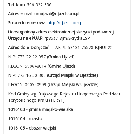
Tel. kom. 506-522-356
Adres e-mail: umujazd@ujazd.com.pl
Strona internetowa:
http://ujazd.com.pl
Udostępniony adres elektronicznej skrzynki podawczej
Urzędu na ePUAP:
/p85s7ii8jm/SkrytkaESP
Adres do e-Doręczeń
: AE:PL-58131-75578-BJHUI-22
NIP:
773-22-22-057
(Gmina Ujazd)
REGON:
590648014
(Gmina Ujazd)
NIP: 773-16-50-302
(Urząd Miejski w Ujeździe)
REGON: 000550999
(Urząd Miejski w Ujeździe)
Kod Gminy wg Krajowego Rejestru Urzędowego Podziału
Terytorialnego Kraju (TERYT):
1016103
- gmina miejsko-wiejska
1016104 - miasto
1016105 - obszar wiejski