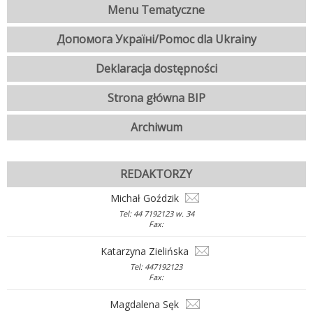
Menu Tematyczne
Допомога Україні/Pomoc dla Ukrainy
Deklaracja dostępności
Strona główna BIP
Archiwum
REDAKTORZY
Michał Goździk
Tel: 44 7192123 w. 34
Fax:
Katarzyna Zielińska
Tel: 447192123
Fax:
Magdalena Sęk