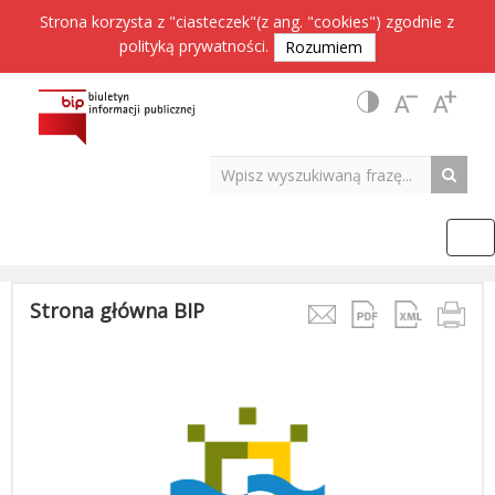
Strona korzysta z "ciasteczek"(z ang. "cookies") zgodnie z
polityką prywatności
.
Rozumiem
Strona główna BIP